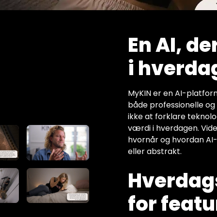
En AI, d
i hverda
MyKIN er en AI-platform
både professionelle o
ikke at forklare teknolo
værdi i hverdagen. Video
hvornår og hvordan AI-
eller abstrakt.
Hverdag
for feat