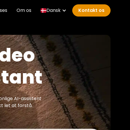
ses
Om os
Dansk
Kontakt os
ideo
stant
onlige AI-assistent
let at forstå.