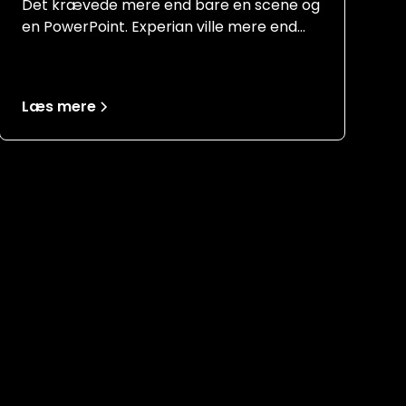
hybridformat
Det krævede mere end bare en scene og
en PowerPoint. Experian ville mere end
bare afholde en konference. Deres
summit 2025 skulle positionere dem som
frontrunner inden for deres branche og
Læs mere
vise at de er der, hvor innovation og
strategi mødes.