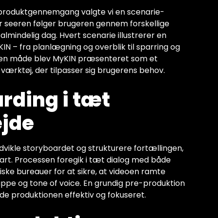
sk produktgennemgang valgte vi en scenarie-
or seeren følger brugeren gennem forskellige
n almindelig dag. Hvert scenarie illustrerer en
IN – fra planlægning og overblik til sparring og
 den måde blev MyKIN præsenteret som et
værktøj, der tilpasser sig brugerens behov.
rding i tæt
jde
dvikle storyboardet og strukturere fortællingen,
art. Processen foregik i tæt dialog med både
ske bureauer for at sikre, at videoen ramte
gruppe og tone of voice. En grundig pre-produktion
lde produktionen effektiv og fokuseret.