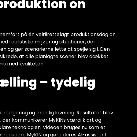
produktion on
emført på én veltilrettelagt produktionsdag on
ed realistiske miljøer og situationer, der
n og gør scenarierne lette at spejle sig i. Den
krede, at alle planlagte scener blev dækket
is med kvaliteten.
ælling – tydelig
r redigering og endelig levering. Resultatet blev
, der kommunikerer MyKINs værdi klart og
rklare teknologien. Videoen bruges nu som et
 introducere MyKIN og gøre deres AI-assistent