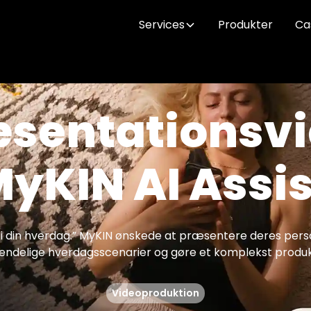
Services
Produkter
Ca
sentationsv
MyKIN AI Assi
d i din hverdag.” MyKIN ønskede at præsentere deres pers
delige hverdagsscenarier og gøre et komplekst produkt 
Videoproduktion