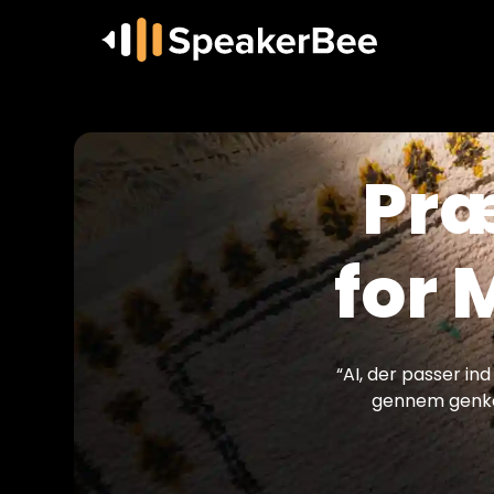
Præ
for 
“AI, der passer in
gennem genken