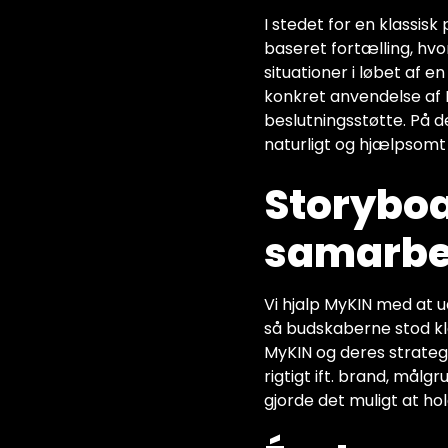
I stedet for en klassi
baseret fortælling, hv
situationer i løbet af e
konkret anvendelse af K
beslutningsstøtte. På
naturligt og hjælpsomt 
Storyboa
samarbe
Vi hjalp MyKIN med at u
så budskaberne stod kl
MyKIN og deres strategi
rigtigt ift. brand, mål
gjorde det muligt at ho