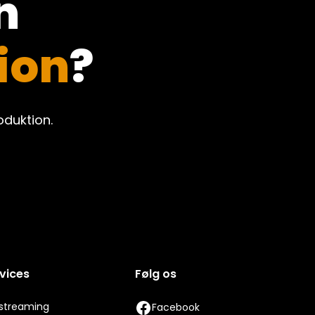
n
ion
?
duktion.
vices
Følg os
estreaming
Facebook