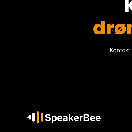
K
drø
Kontakt