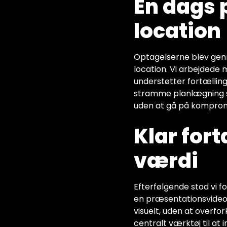
Én dags 
location
Optagelserne blev genn
location. Vi arbejdede m
understøtter fortællinge
stramme planlægning si
uden at gå på komprom
Klar fort
værdi
Efterfølgende stod vi fo
en præsentationsvideo
visuelt, uden at overfo
centralt værktøj til at