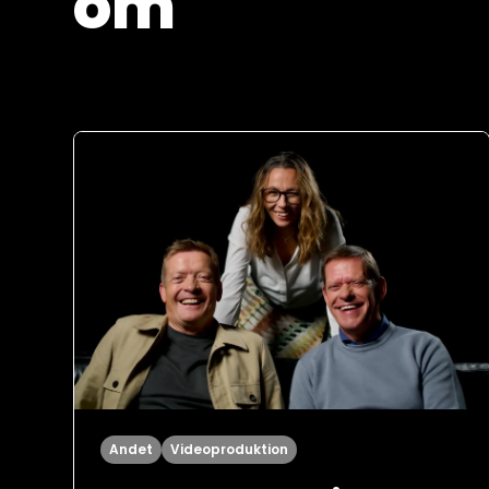
om
Andet
Videoproduktion