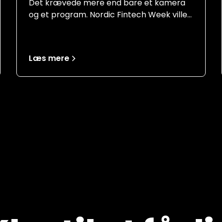
- hybridformat
Det krævede mere end bare et kamera
og et program. Nordic Fintech Week ville
mere end bare dokumentere et event. De
ønskede fuld dækning, fra tre scener på
én gang til stemningsklip og interviews,
Læs mere
der kunne leve videre efter sidste
speaker havde forladt scenen.