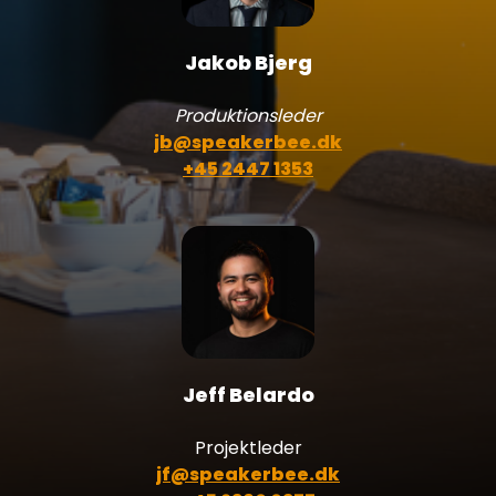
Jakob Bjerg
Produktionsleder
jb@speakerbee.dk
+45 2447 1353
Jeff Belardo
Projektleder
jf@speakerbee.dk