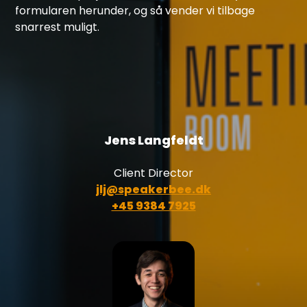
formularen herunder, og så vender vi tilbage
snarrest muligt.
Jens Langfeldt
Client Director
jlj@speakerbee.dk
+45 9384 7925