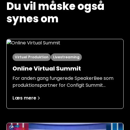
Du vil måske også
synes om
Virtuel Produktion
Livestreaming
Online Virtual Summit
For anden gang fungerede SpeakerBee som
produktionspartner for Configit Summit
denne gang med et endnu stærkere fælles
Læs mere
udgangspunkt. Med erfaringerne fra 2024 i
ryggen kunne både Configit og SpeakerBee
gå ind i 2025-produktionen med en klar
forventningsafstemning, et gennemtestet
setup og en fælles forståelse af ansvar,