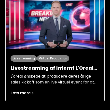
processer og ambitionsniveau.
Livestreaming
Virtuel Produktion
Livestreaming af internt L'Oreal
Kickoff "LDB always on top"
L'oreal ønskede at producere deres årlige
sales kickoff som en live virtuel event for at
nå ud til alle medarbejderne i Norden. Flere
Læs mere
personer fra ledelsen, marketing og
produktansvarlige skulle informere
medarbejderne om målsætningerne for