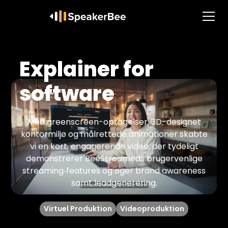
Explainer for
software
Med greenscreen-optagelser, 3D-designet
kontormiljø og målrettede animationer skabte
vi en kort, engagerende video, der tydeligt
demonstrerer BeeStreameds brugervenlige
streaming‐features og øger brand awareness
samt leadgenerering.
Virtuel Produktion
Videoproduktion