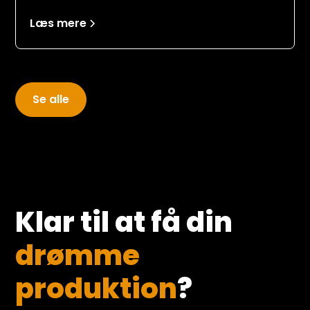
deres team mulighed for at producere
Læs mere
professionelt indhold
Se alle
Klar til at få din
drømme
produktion
?