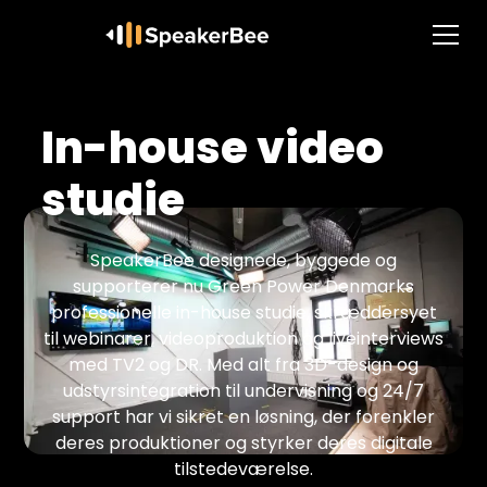
In-house video
studie
SpeakerBee designede, byggede og
supporterer nu Green Power Denmarks
professionelle in-house studie, skræddersyet
til webinarer, videoproduktion og liveinterviews
med TV2 og DR. Med alt fra 3D-design og
udstyrsintegration til undervisning og 24/7
support har vi sikret en løsning, der forenkler
deres produktioner og styrker deres digitale
tilstedeværelse.