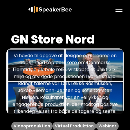
GN Store Nord
Vi havde til opgave at designe og streame en
debat med top politikere om Danmarks
fremtidige globale rolle. Vi skabte et unikt 3D-
miljø og afviklede produktionen i vores studio.
Blandt talerne var Lars Løkke Rasmussen,
Jakob Ellemann-Jensen og Sofie Carsten
Nielsen. Resultatet var en vellykket og
engagerende produktion, der modtog positive
tilkendegivelser fra både deltagere og seere.
Videoproduktion
Virtuel Produktion
Webinar