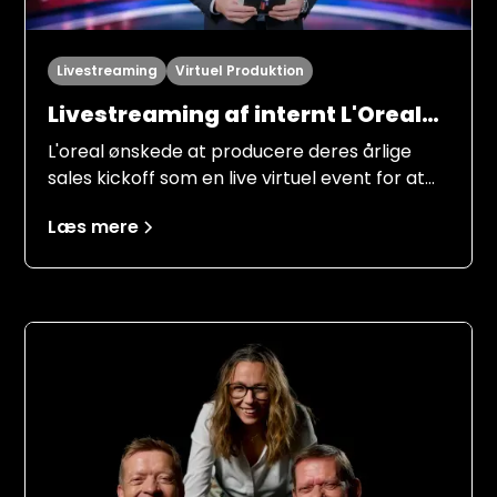
Livestreaming
Virtuel Produktion
Livestreaming af internt L'Oreal
Kickoff "LDB always on top"
L'oreal ønskede at producere deres årlige
sales kickoff som en live virtuel event for at
nå ud til alle medarbejderne i Norden. Flere
Læs mere
personer fra ledelsen, marketing og
produktansvarlige skulle informere
medarbejderne om målsætningerne for
2026, på en underholdende og engagerende
måde.