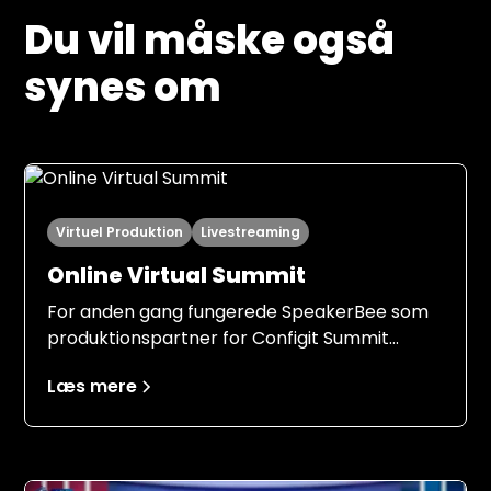
Du vil måske også
synes om
Virtuel Produktion
Livestreaming
Online Virtual Summit
For anden gang fungerede SpeakerBee som
produktionspartner for Configit Summit
denne gang med et endnu stærkere fælles
Læs mere
udgangspunkt. Med erfaringerne fra 2024 i
ryggen kunne både Configit og SpeakerBee
gå ind i 2025-produktionen med en klar
forventningsafstemning, et gennemtestet