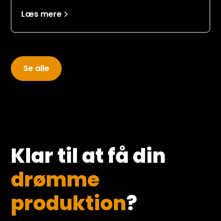
Davidsen behov for at samle sine
Læs mere
medarbejdere og give en status på
virksomheden og den fremtidige strategi.
Se alle
Klar til at få din
drømme
produktion
?