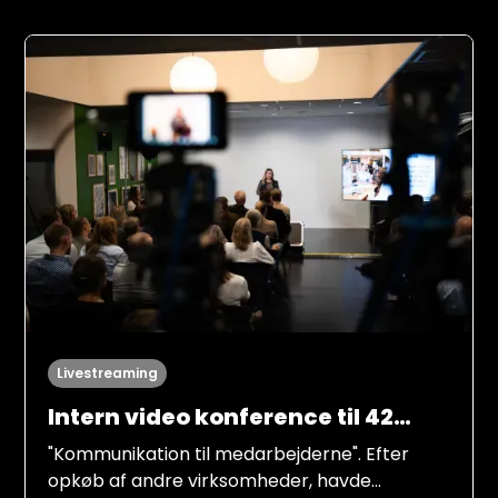
2026, på en underholdende og engagerende
måde.
Livestreaming
Intern video konference til 42
afdelinger
"Kommunikation til medarbejderne". Efter
opkøb af andre virksomheder, havde