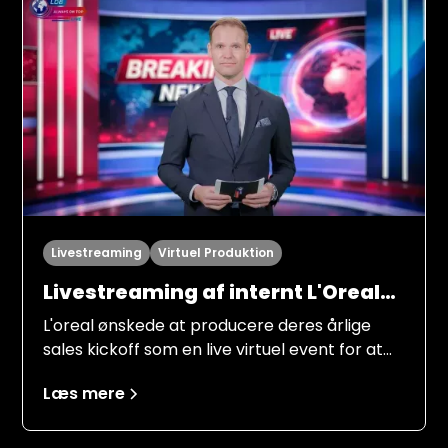
setup og en fælles forståelse af ansvar,
processer og ambitionsniveau.
Livestreaming
Virtuel Produktion
Livestreaming af internt L'Oreal
Kickoff "LDB always on top"
L'oreal ønskede at producere deres årlige
sales kickoff som en live virtuel event for at
nå ud til alle medarbejderne i Norden. Flere
Læs mere
personer fra ledelsen, marketing og
produktansvarlige skulle informere
medarbejderne om målsætningerne for