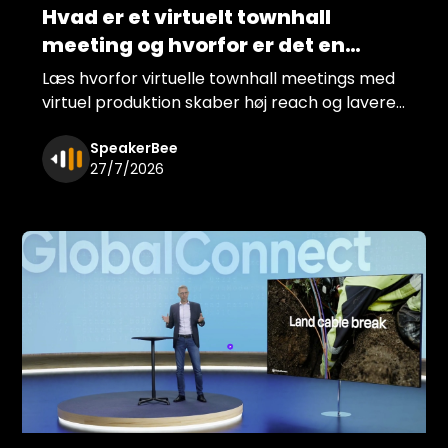
Hvad er et virtuelt townhall
meeting og hvorfor er det en
fordel for din virksomhed?
Læs hvorfor virtuelle townhall meetings med
virtuel produktion skaber høj reach og lavere
omkostninger for din virksomhed. Få høj
SpeakerBee
teknisk kvalitet med SpeakerBee.
27/7/2026