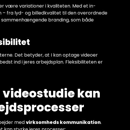
er være variationer i kvaliteten. Med et in-
n – fra lyd- og billedkvalitet til den overordnede
 en sammenhængende branding, som både
ibilitet
iteterne. Det betyder, at I kan optage videoer
edst ind i jeres arbejdsplan. Fleksibiliteten er
t videostudie kan
bejdsprocesser
arbejder med
virksomheds kommunikation
.
t kan styrke jeres processer: