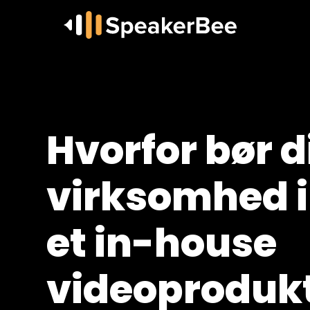
Hvorfor bør d
virksomhed i
et in-house
videoproduk