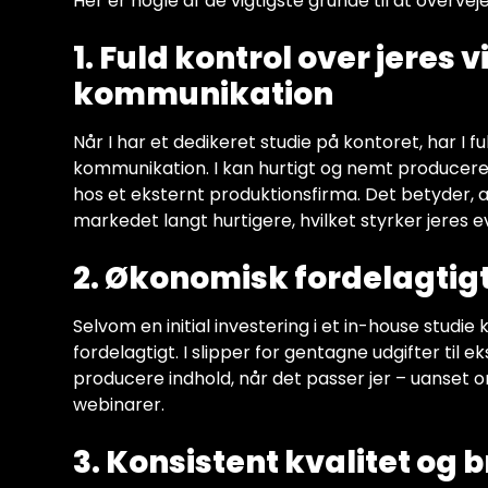
Her er nogle af de vigtigste grunde til at overvej
1. Fuld kontrol over jeres
kommunikation
Når I har et dedikeret studie på kontoret, har I 
kommunikation. I kan hurtigt og nemt producere 
hos et eksternt produktionsfirma. Det betyder, a
markedet langt hurtigere, hvilket styrker jeres ev
2. Økonomisk fordelagtigt
Selvom en initial investering i et in-house studie
fordelagtigt. I slipper for gentagne udgifter til ek
producere indhold, når det passer jer – uanset om
webinarer.
3. Konsistent kvalitet og 