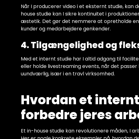
Når I producerer video i et eksternt studie, kan d
house studie kan I sikre kontinuitet i produktione
æstetik. Det gør det nemmere at opretholde
kunder og medarbejdere genkender.
4. Tilgængelighed og fleks
Med et internt studie har I altid adgang til facil
eller holde livestreaming events, når det passer b
uundværlig, især i en travl virksomhed.
Hvordan et intern
forbedre jeres ar
Et in-house studie kan revolutionere måden, I 
Her er nogle konkrete eksempler på, hvordan de