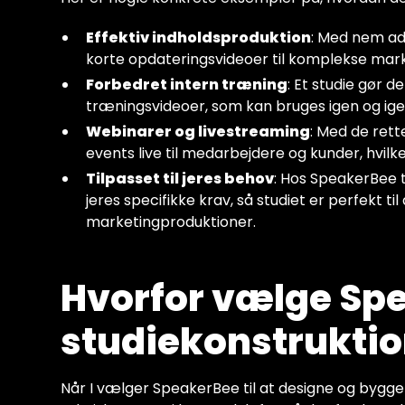
Effektiv indholdsproduktion
: Med nem adg
korte opdateringsvideoer til komplekse ma
Forbedret intern træning
: Et studie gør d
træningsvideoer, som kan bruges igen og ige
Webinarer og livestreaming
: Med de rett
events live til medarbejdere og kunder, hvi
Tilpasset til jeres behov
: Hos SpeakerBee t
jeres specifikke krav, så studiet er perfekt til
marketingproduktioner.
Hvorfor vælge Spea
studiekonstrukti
Når I vælger SpeakerBee til at designe og bygge 