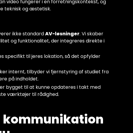
dan video fungerer i en forretningskontekst, og
de teknisk og æstetisk.
leverer ikke standard
AV-løsninger
. Vi skaber
tet og funktionalitet, der integreres direkte i
s specifikt til jeres lokation, så det opfylder
iker internt, tilbyder vi fjernstyring af studiet fra
ere på indholdet.
 er bygget til at kunne opdateres i takt med
ste værktøjer til rådighed.
res kommunikation