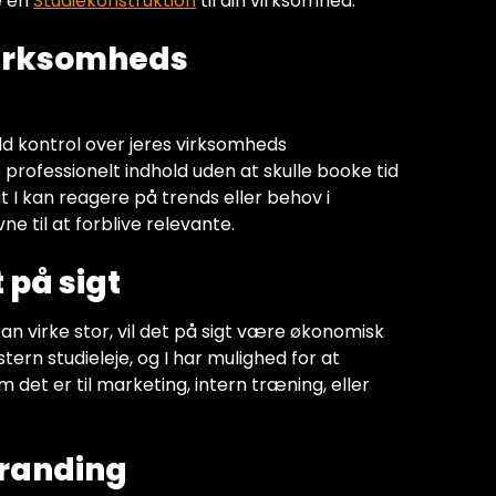
e en
Studiekonstruktion
til din virksomhed.
 virksomheds
fuld kontrol over jeres virksomheds
professionelt indhold uden at skulle booke tid
t I kan reagere på trends eller behov i
ne til at forblive relevante.
 på sigt
 kan virke stor, vil det på sigt være økonomisk
stern studieleje, og I har mulighed for at
 det er til marketing, intern træning, eller
branding