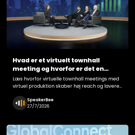
Hvad er et virtuelt townhall
meeting og hvorfor er det en
fordel for din virksomhed?
Læs hvorfor virtuelle townhall meetings med
virtuel produktion skaber høj reach og lavere
omkostninger for din virksomhed. Få høj
SpeakerBee
teknisk kvalitet med SpeakerBee.
27/7/2026